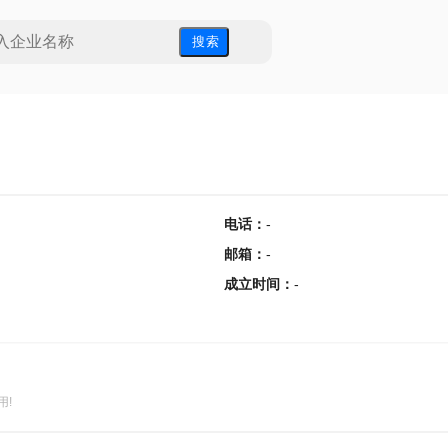
搜 索
电话
：
-
邮箱
：
-
成立时间
：
-
用!