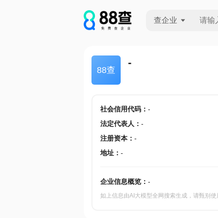
查企业
查企业
-
88查
查招投标
查产地
社会信用代码
：
-
法定代表人
：
-
注册资本
：
-
地址
：
-
企业信息概览：
-
如上信息由AI大模型全网搜索生成，请甄别使