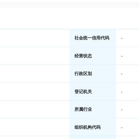
社会统一信用代码
-
经营状态
-
行政区划
-
登记机关
-
所属行业
-
组织机构代码
-