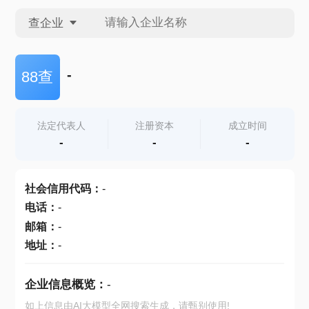
查企业
查企业
-
88查
查招投标
法定代表人
注册资本
成立时间
-
-
-
查产地
社会信用代码
：
-
电话
：
-
邮箱
：
-
地址
：
-
企业信息概览：
-
如上信息由AI大模型全网搜索生成，请甄别使用!