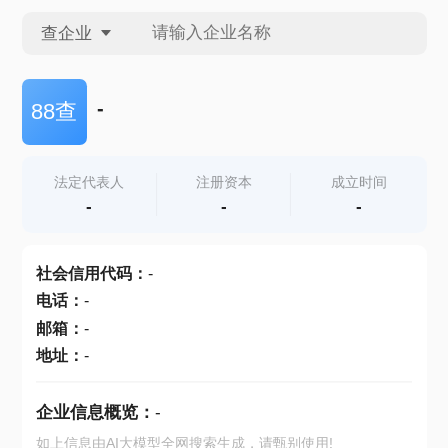
查企业
查企业
-
88查
查招投标
法定代表人
注册资本
成立时间
-
-
-
查产地
社会信用代码
：
-
电话
：
-
邮箱
：
-
地址
：
-
企业信息概览：
-
如上信息由AI大模型全网搜索生成，请甄别使用!