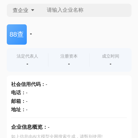
查企业
查企业
-
88查
查招投标
法定代表人
注册资本
成立时间
-
-
-
查产地
社会信用代码
：
-
电话
：
-
邮箱
：
-
地址
：
-
企业信息概览：
-
如上信息由AI大模型全网搜索生成，请甄别使用!