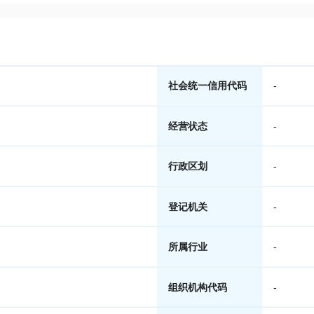
社会统一信用代码
-
经营状态
-
行政区划
-
登记机关
-
所属行业
-
组织机构代码
-