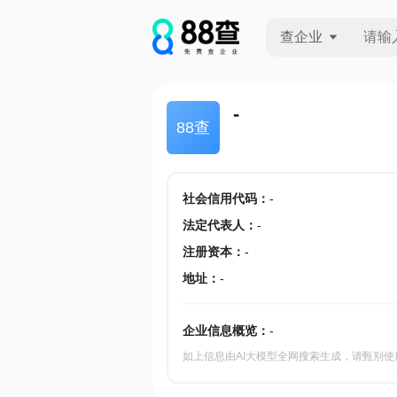
查企业
查企业
-
88查
查招投标
查产地
社会信用代码
：
-
法定代表人
：
-
注册资本
：
-
地址
：
-
企业信息概览：
-
如上信息由AI大模型全网搜索生成，请甄别使