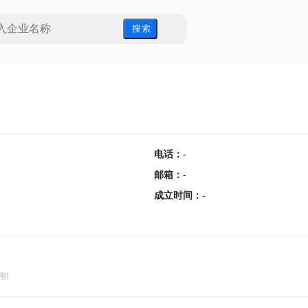
搜 索
电话
：
-
邮箱
：
-
成立时间
：
-
用!