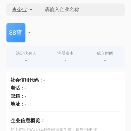
查企业
查企业
-
88查
查招投标
法定代表人
注册资本
成立时间
-
-
-
查产地
社会信用代码
：
-
电话
：
-
邮箱
：
-
地址
：
-
企业信息概览：
-
如上信息由AI大模型全网搜索生成，请甄别使用!