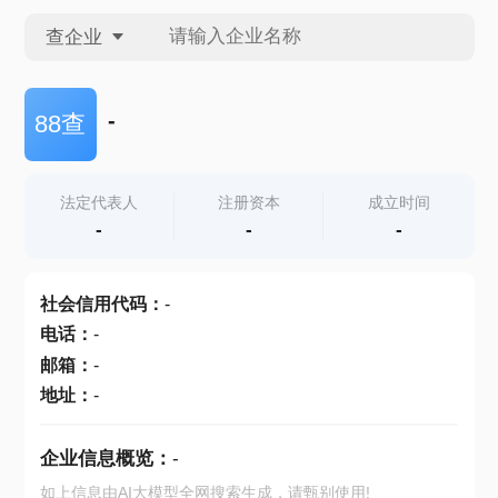
查企业
查企业
-
88查
查招投标
法定代表人
注册资本
成立时间
-
-
-
查产地
社会信用代码
：
-
电话
：
-
邮箱
：
-
地址
：
-
企业信息概览：
-
如上信息由AI大模型全网搜索生成，请甄别使用!