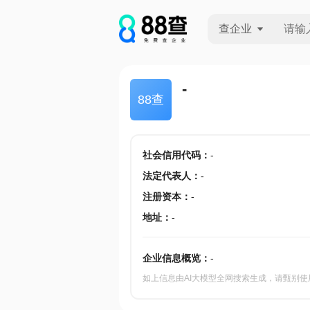
查企业
查企业
-
88查
查招投标
查产地
社会信用代码
：
-
法定代表人
：
-
注册资本
：
-
地址
：
-
企业信息概览：
-
如上信息由AI大模型全网搜索生成，请甄别使