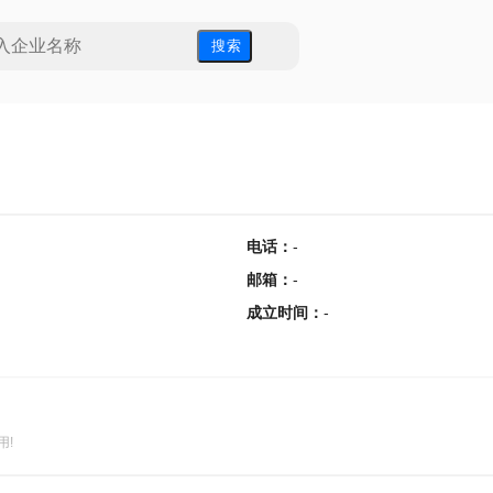
搜 索
电话
：
-
邮箱
：
-
成立时间
：
-
用!