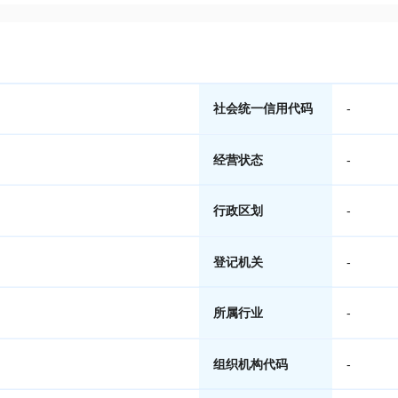
社会统一信用代码
-
经营状态
-
行政区划
-
登记机关
-
所属行业
-
组织机构代码
-