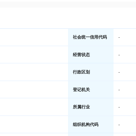
社会统一信用代码
-
经营状态
-
行政区划
-
登记机关
-
所属行业
-
组织机构代码
-