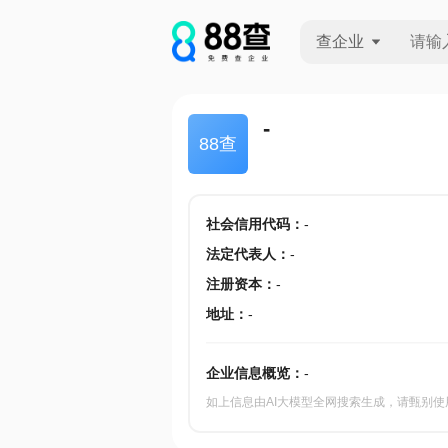
查企业
查企业
-
88查
查招投标
查产地
社会信用代码
：
-
法定代表人
：
-
注册资本
：
-
地址
：
-
企业信息概览：
-
如上信息由AI大模型全网搜索生成，请甄别使