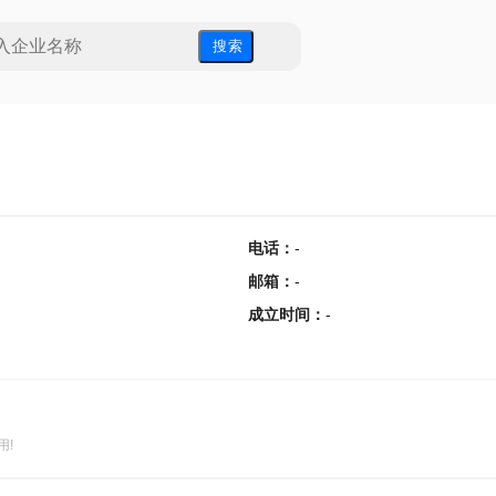
搜 索
电话
：
-
邮箱
：
-
成立时间
：
-
用!