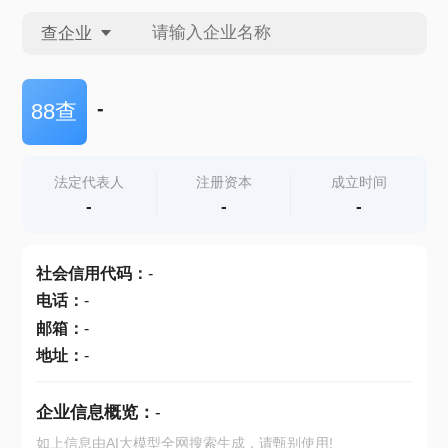
查企业
查企业
-
88查
查招投标
法定代表人
注册资本
成立时间
-
-
-
查产地
社会信用代码
：
-
电话
：
-
邮箱
：
-
地址
：
-
企业信息概览：
-
如上信息由AI大模型全网搜索生成，请甄别使用!