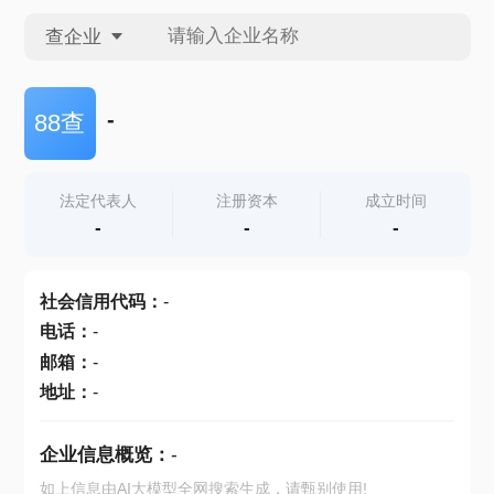
查企业
查企业
-
88查
查招投标
法定代表人
注册资本
成立时间
-
-
-
查产地
社会信用代码
：
-
电话
：
-
邮箱
：
-
地址
：
-
企业信息概览：
-
如上信息由AI大模型全网搜索生成，请甄别使用!