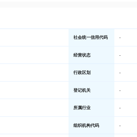
社会统一信用代码
-
经营状态
-
行政区划
-
登记机关
-
所属行业
-
组织机构代码
-