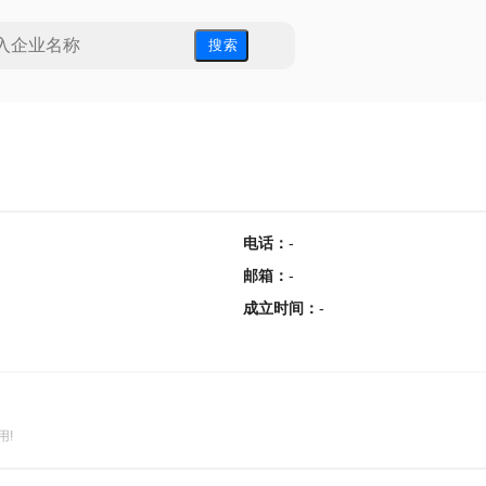
搜 索
电话
：
-
邮箱
：
-
成立时间
：
-
用!