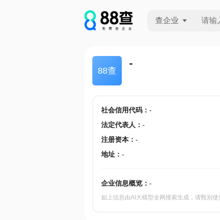
查企业
查企业
-
88查
查招投标
查产地
社会信用代码
：
-
法定代表人
：
-
注册资本
：
-
地址
：
-
企业信息概览：
-
如上信息由AI大模型全网搜索生成，请甄别使