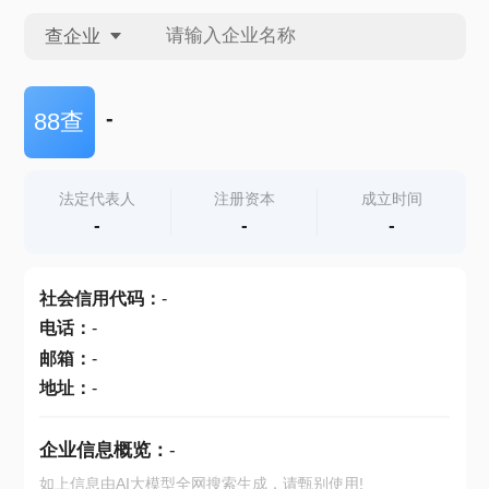
查企业
查企业
-
88查
查招投标
法定代表人
注册资本
成立时间
-
-
-
查产地
社会信用代码
：
-
电话
：
-
邮箱
：
-
地址
：
-
企业信息概览：
-
如上信息由AI大模型全网搜索生成，请甄别使用!