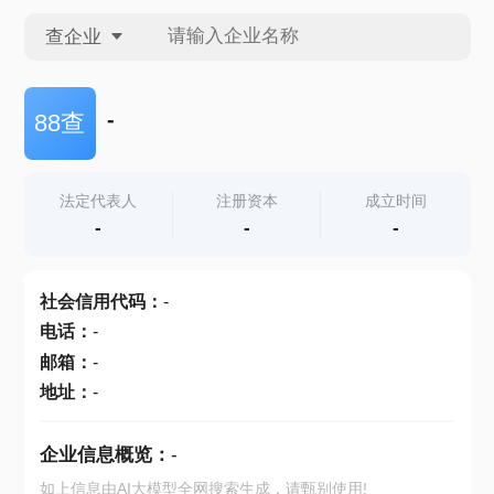
查企业
查企业
-
88查
查招投标
法定代表人
注册资本
成立时间
-
-
-
查产地
社会信用代码
：
-
电话
：
-
邮箱
：
-
地址
：
-
企业信息概览：
-
如上信息由AI大模型全网搜索生成，请甄别使用!