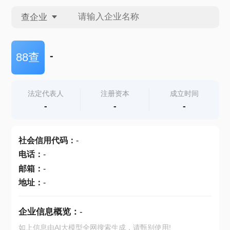
查企业
查企业
-
88查
查招投标
法定代表人
注册资本
成立时间
-
-
-
查产地
社会信用代码
：
-
电话
：
-
邮箱
：
-
地址
：
-
企业信息概览：
-
如上信息由AI大模型全网搜索生成，请甄别使用!