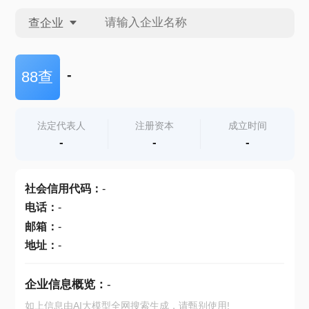
查企业
查企业
-
88查
查招投标
法定代表人
注册资本
成立时间
-
-
-
查产地
社会信用代码
：
-
电话
：
-
邮箱
：
-
地址
：
-
企业信息概览：
-
如上信息由AI大模型全网搜索生成，请甄别使用!