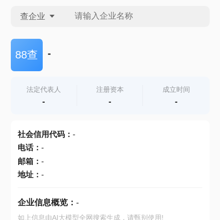
查企业
查企业
-
88查
查招投标
法定代表人
注册资本
成立时间
-
-
-
查产地
社会信用代码
：
-
电话
：
-
邮箱
：
-
地址
：
-
企业信息概览：
-
如上信息由AI大模型全网搜索生成，请甄别使用!