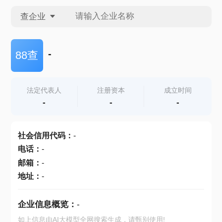
查企业
查企业
-
88查
查招投标
法定代表人
注册资本
成立时间
-
-
-
查产地
社会信用代码
：
-
电话
：
-
邮箱
：
-
地址
：
-
企业信息概览：
-
如上信息由AI大模型全网搜索生成，请甄别使用!