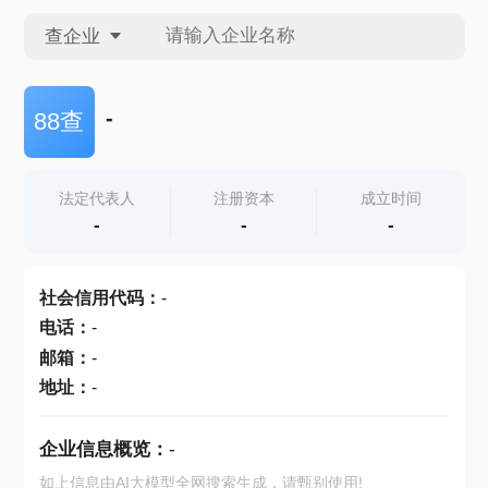
查企业
查企业
-
88查
查招投标
法定代表人
注册资本
成立时间
-
-
-
查产地
社会信用代码
：
-
电话
：
-
邮箱
：
-
地址
：
-
企业信息概览：
-
如上信息由AI大模型全网搜索生成，请甄别使用!