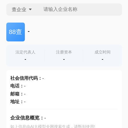
查企业
查企业
-
88查
查招投标
法定代表人
注册资本
成立时间
-
-
-
查产地
社会信用代码
：
-
电话
：
-
邮箱
：
-
地址
：
-
企业信息概览：
-
如上信息由AI大模型全网搜索生成，请甄别使用!