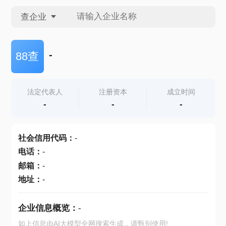
查企业
查企业
-
88查
查招投标
法定代表人
注册资本
成立时间
-
-
-
查产地
社会信用代码
：
-
电话
：
-
邮箱
：
-
地址
：
-
企业信息概览：
-
如上信息由AI大模型全网搜索生成，请甄别使用!