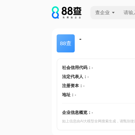
查企业
查企业
-
88查
查招投标
查产地
社会信用代码
：
-
法定代表人
：
-
注册资本
：
-
地址
：
-
企业信息概览：
-
如上信息由AI大模型全网搜索生成，请甄别使