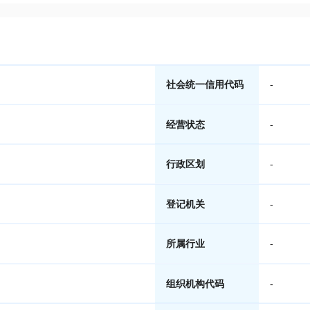
社会统一信用代码
-
经营状态
-
行政区划
-
登记机关
-
所属行业
-
组织机构代码
-