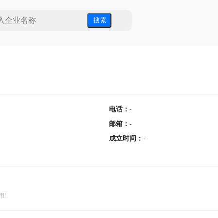
搜 索
电话
：
-
邮箱
：
-
成立时间
：
-
用!