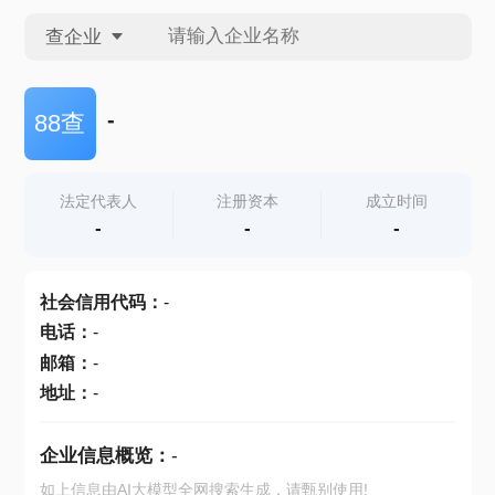
查企业
查企业
-
88查
查招投标
法定代表人
注册资本
成立时间
-
-
-
查产地
社会信用代码
：
-
电话
：
-
邮箱
：
-
地址
：
-
企业信息概览：
-
如上信息由AI大模型全网搜索生成，请甄别使用!