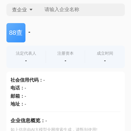
查企业
查企业
-
88查
查招投标
法定代表人
注册资本
成立时间
-
-
-
查产地
社会信用代码
：
-
电话
：
-
邮箱
：
-
地址
：
-
企业信息概览：
-
如上信息由AI大模型全网搜索生成，请甄别使用!