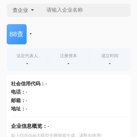
查企业
查企业
-
88查
查招投标
法定代表人
注册资本
成立时间
-
-
-
查产地
社会信用代码
：
-
电话
：
-
邮箱
：
-
地址
：
-
企业信息概览：
-
如上信息由AI大模型全网搜索生成，请甄别使用!