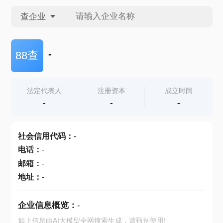
查企业
查企业
-
88查
查招投标
法定代表人
注册资本
成立时间
-
-
-
查产地
社会信用代码
：
-
电话
：
-
邮箱
：
-
地址
：
-
企业信息概览：
-
如上信息由AI大模型全网搜索生成，请甄别使用!