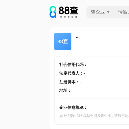
查企业
查企业
-
88查
查招投标
查产地
社会信用代码
：
-
法定代表人
：
-
注册资本
：
-
地址
：
-
企业信息概览：
-
如上信息由AI大模型全网搜索生成，请甄别使