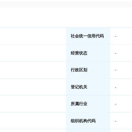
社会统一信用代码
-
经营状态
-
行政区划
-
登记机关
-
所属行业
-
组织机构代码
-