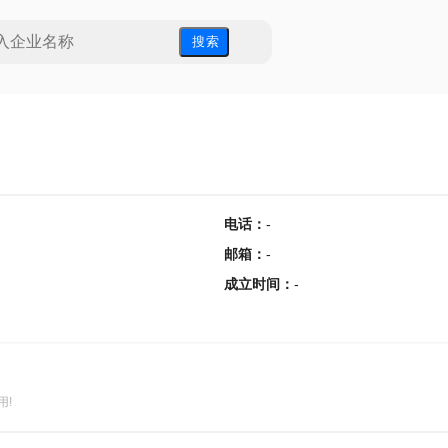
搜 索
电话
：
-
邮箱
：
-
成立时间
：
-
用!