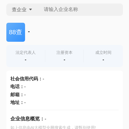
查企业
查企业
-
88查
查招投标
法定代表人
注册资本
成立时间
-
-
-
查产地
社会信用代码
：
-
电话
：
-
邮箱
：
-
地址
：
-
企业信息概览：
-
如上信息由AI大模型全网搜索生成，请甄别使用!