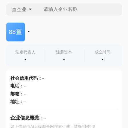
查企业
查企业
-
88查
查招投标
法定代表人
注册资本
成立时间
-
-
-
查产地
社会信用代码
：
-
电话
：
-
邮箱
：
-
地址
：
-
企业信息概览：
-
如上信息由AI大模型全网搜索生成，请甄别使用!