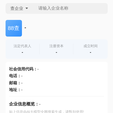
查企业
查企业
-
88查
查招投标
法定代表人
注册资本
成立时间
-
-
-
查产地
社会信用代码
：
-
电话
：
-
邮箱
：
-
地址
：
-
企业信息概览：
-
如上信息由AI大模型全网搜索生成，请甄别使用!