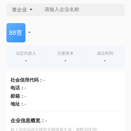
查企业
查企业
-
88查
查招投标
法定代表人
注册资本
成立时间
-
-
-
查产地
社会信用代码
：
-
电话
：
-
邮箱
：
-
地址
：
-
企业信息概览：
-
如上信息由AI大模型全网搜索生成，请甄别使用!