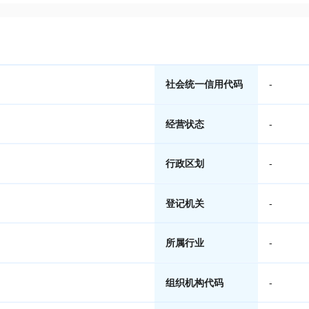
社会统一信用代码
-
经营状态
-
行政区划
-
登记机关
-
所属行业
-
组织机构代码
-