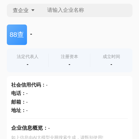
查企业
查企业
-
88查
查招投标
法定代表人
注册资本
成立时间
-
-
-
查产地
社会信用代码
：
-
电话
：
-
邮箱
：
-
地址
：
-
企业信息概览：
-
如上信息由AI大模型全网搜索生成，请甄别使用!