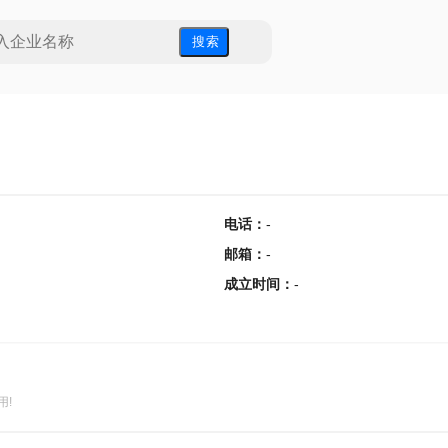
搜 索
电话
：
-
邮箱
：
-
成立时间
：
-
用!