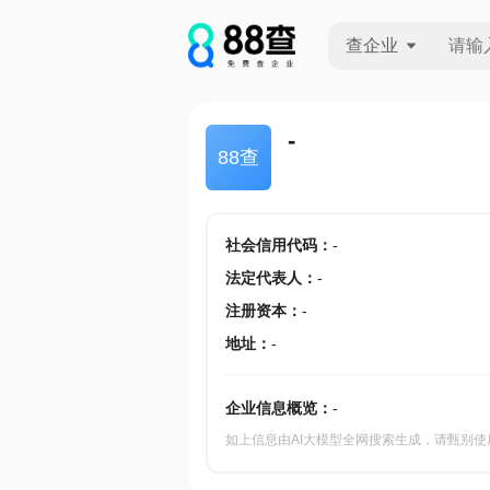
查企业
查企业
-
88查
查招投标
查产地
社会信用代码
：
-
法定代表人
：
-
注册资本
：
-
地址
：
-
企业信息概览：
-
如上信息由AI大模型全网搜索生成，请甄别使