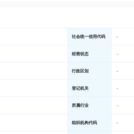
社会统一信用代码
-
经营状态
-
行政区划
-
登记机关
-
所属行业
-
组织机构代码
-