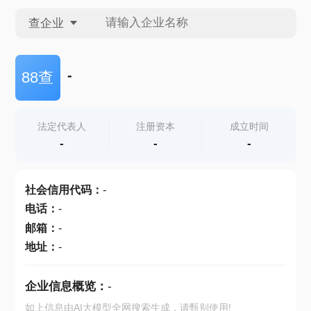
查企业
查企业
-
88查
查招投标
法定代表人
注册资本
成立时间
-
-
-
查产地
社会信用代码
：
-
电话
：
-
邮箱
：
-
地址
：
-
企业信息概览：
-
如上信息由AI大模型全网搜索生成，请甄别使用!