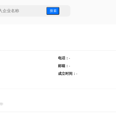
搜 索
电话
：
-
邮箱
：
-
成立时间
：
-
用!