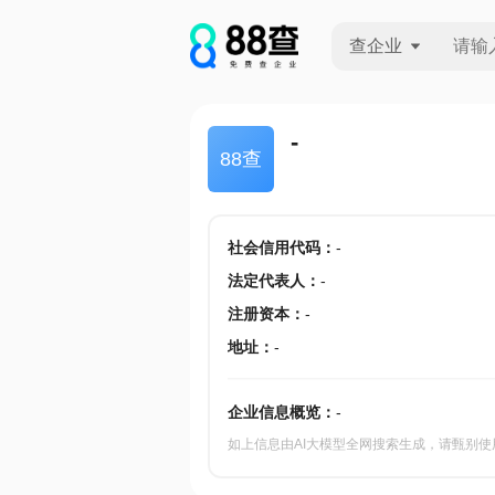
查企业
查企业
-
88查
查招投标
查产地
社会信用代码
：
-
法定代表人
：
-
注册资本
：
-
地址
：
-
企业信息概览：
-
如上信息由AI大模型全网搜索生成，请甄别使