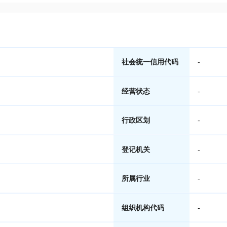
社会统一信用代码
-
经营状态
-
行政区划
-
登记机关
-
所属行业
-
组织机构代码
-