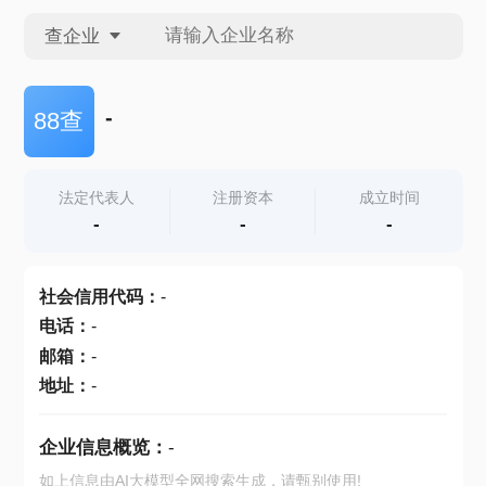
查企业
查企业
-
88查
查招投标
法定代表人
注册资本
成立时间
-
-
-
查产地
社会信用代码
：
-
电话
：
-
邮箱
：
-
地址
：
-
企业信息概览：
-
如上信息由AI大模型全网搜索生成，请甄别使用!