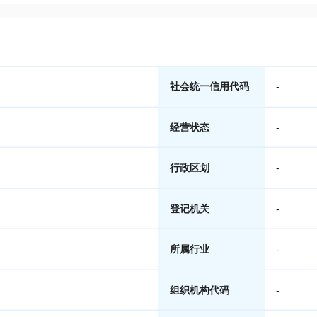
社会统一信用代码
-
经营状态
-
行政区划
-
登记机关
-
所属行业
-
组织机构代码
-