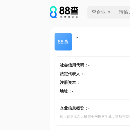
查企业
查企业
-
88查
查招投标
查产地
社会信用代码
：
-
法定代表人
：
-
注册资本
：
-
地址
：
-
企业信息概览：
-
如上信息由AI大模型全网搜索生成，请甄别使