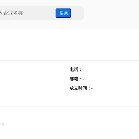
搜 索
电话
：
-
邮箱
：
-
成立时间
：
-
用!