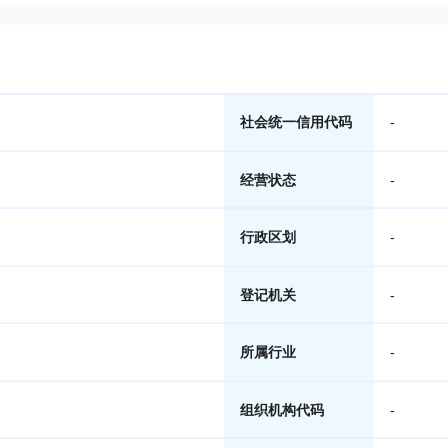
社会统一信用代码
-
经营状态
-
行政区划
-
登记机关
-
所属行业
-
组织机构代码
-