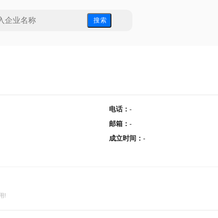
搜 索
电话
：
-
邮箱
：
-
成立时间
：
-
用!