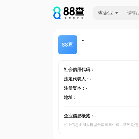
查企业
查企业
-
88查
查招投标
查产地
社会信用代码
：
-
法定代表人
：
-
注册资本
：
-
地址
：
-
企业信息概览：
-
如上信息由AI大模型全网搜索生成，请甄别使