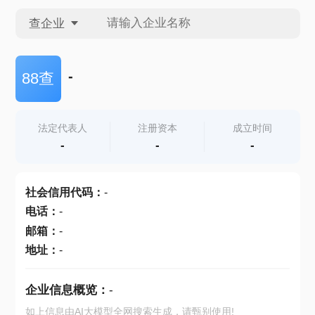
查企业
查企业
-
88查
查招投标
法定代表人
注册资本
成立时间
-
-
-
查产地
社会信用代码
：
-
电话
：
-
邮箱
：
-
地址
：
-
企业信息概览：
-
如上信息由AI大模型全网搜索生成，请甄别使用!