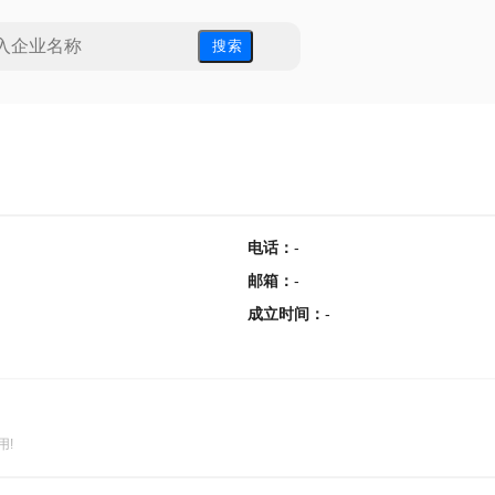
搜 索
电话
：
-
邮箱
：
-
成立时间
：
-
用!