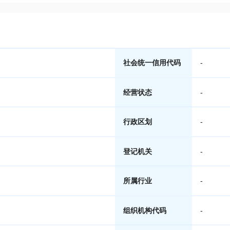
社会统一信用代码
-
经营状态
-
行政区划
-
登记机关
-
所属行业
-
组织机构代码
-