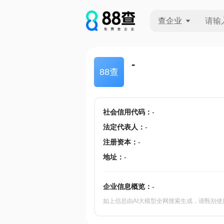
查企业
查企业
-
88查
查招投标
查产地
社会信用代码
：
-
法定代表人
：
-
注册资本
：
-
地址
：
-
企业信息概览：
-
如上信息由AI大模型全网搜索生成，请甄别使