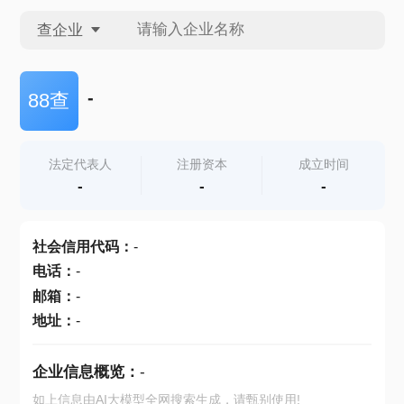
查企业
查企业
-
88查
查招投标
法定代表人
注册资本
成立时间
-
-
-
查产地
社会信用代码
：
-
电话
：
-
邮箱
：
-
地址
：
-
企业信息概览：
-
如上信息由AI大模型全网搜索生成，请甄别使用!