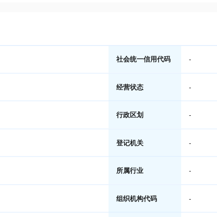
社会统一信用代码
-
经营状态
-
行政区划
-
登记机关
-
所属行业
-
组织机构代码
-