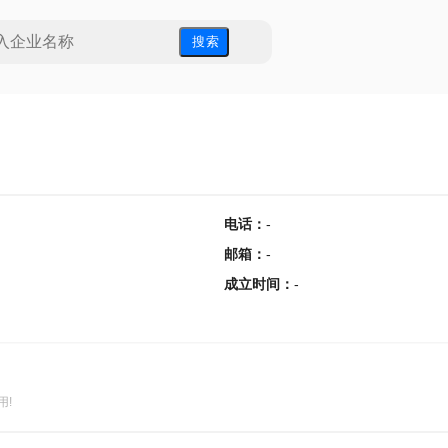
搜 索
电话
：
-
邮箱
：
-
成立时间
：
-
用!