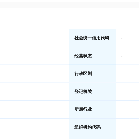
社会统一信用代码
-
经营状态
-
行政区划
-
登记机关
-
所属行业
-
组织机构代码
-