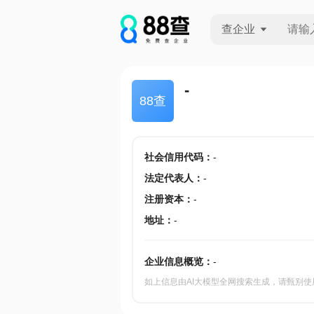
查企业
查企业
-
88查
查招投标
查产地
社会信用代码
：
-
法定代表人
：
-
注册资本
：
-
地址
：
-
企业信息概览：
-
如上信息由AI大模型全网搜索生成，请甄别使