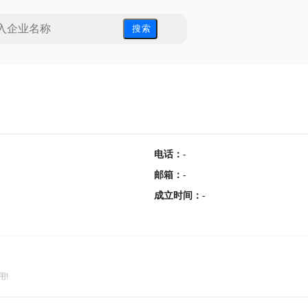
搜 索
电话
：
-
邮箱
：
-
成立时间
：
-
用!