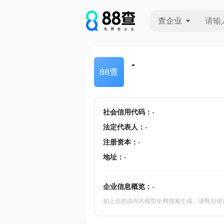
查企业
查企业
-
88查
查招投标
查产地
社会信用代码
：
-
法定代表人
：
-
注册资本
：
-
地址
：
-
企业信息概览：
-
如上信息由AI大模型全网搜索生成，请甄别使