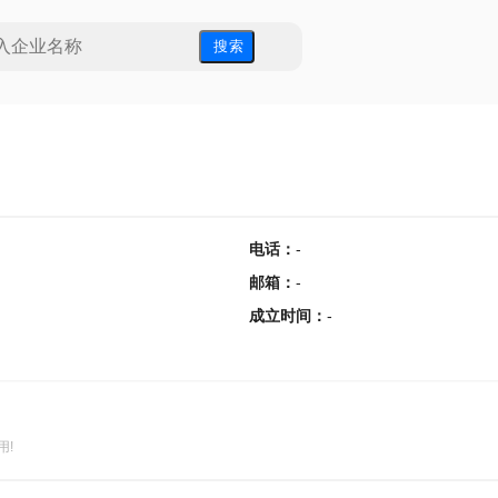
搜 索
电话
：
-
邮箱
：
-
成立时间
：
-
用!