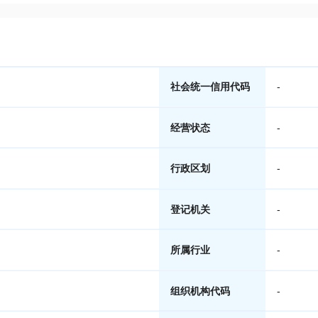
社会统一信用代码
-
经营状态
-
行政区划
-
登记机关
-
所属行业
-
组织机构代码
-