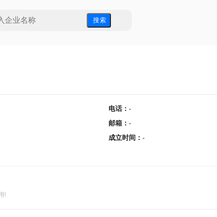
搜 索
电话
：
-
邮箱
：
-
成立时间
：
-
用!