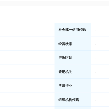
社会统一信用代码
-
经营状态
-
行政区划
-
登记机关
-
所属行业
-
组织机构代码
-