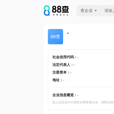
查企业
查企业
-
88查
查招投标
查产地
社会信用代码
：
-
法定代表人
：
-
注册资本
：
-
地址
：
-
企业信息概览：
-
如上信息由AI大模型全网搜索生成，请甄别使