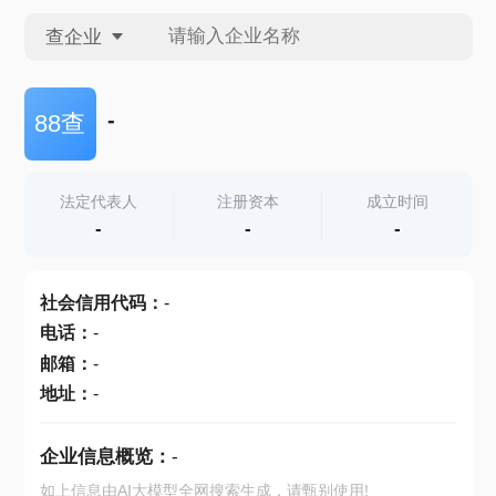
查企业
查企业
-
88查
查招投标
法定代表人
注册资本
成立时间
-
-
-
查产地
社会信用代码
：
-
电话
：
-
邮箱
：
-
地址
：
-
企业信息概览：
-
如上信息由AI大模型全网搜索生成，请甄别使用!