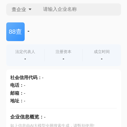
查企业
查企业
-
88查
查招投标
法定代表人
注册资本
成立时间
-
-
-
查产地
社会信用代码
：
-
电话
：
-
邮箱
：
-
地址
：
-
企业信息概览：
-
如上信息由AI大模型全网搜索生成，请甄别使用!