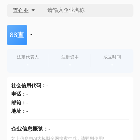
查企业
查企业
-
88查
查招投标
法定代表人
注册资本
成立时间
-
-
-
查产地
社会信用代码
：
-
电话
：
-
邮箱
：
-
地址
：
-
企业信息概览：
-
如上信息由AI大模型全网搜索生成，请甄别使用!