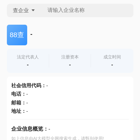
查企业
查企业
-
88查
查招投标
法定代表人
注册资本
成立时间
-
-
-
查产地
社会信用代码
：
-
电话
：
-
邮箱
：
-
地址
：
-
企业信息概览：
-
如上信息由AI大模型全网搜索生成，请甄别使用!